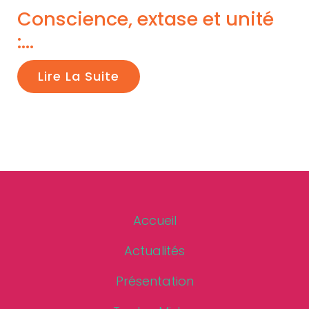
Conscience, extase et unité
:...
Lire La Suite
Accueil
Actualités
Présentation